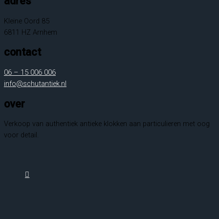
adres
Kleine Oord 85
6811 HZ Arnhem
contact
06 – 15 006 006
info@schutantiek.nl
over
Verkoop van authentiek antieke klokken aan particulieren met oog
voor detail.