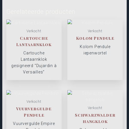
Gerelateerde producten
Verkocht
Verkocht
Cartouche
Kolom Pendule
Lantaarnklok
Kolom Pendule
Cartouche
iepenwortel
Lantaarnklok
gesigneerd “Dujardin à
Versailles”
Verkocht
Vuurvergulde
Verkocht
Pendule
Schwarzwalder
hangklok
Vuurvergulde Empire