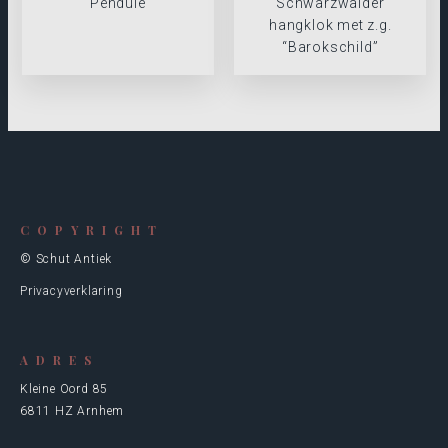
Pendule
Schwarzwalder
hangklok met z.g.
“Barokschild”
COPYRIGHT
© Schut Antiek
Privacyverklaring
ADRES
Kleine Oord 85
6811 HZ Arnhem